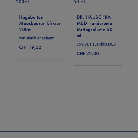
K
D
Hagebutten
DR. HAUSCHKA
Moosbeeren Elixier
MED Handcreme
v
200ml
Mittagsblume 50
C
ml
von:
Klinik Arlesheim
von:
Dr. Hauschka MED
CHF 19,50
CHF 22,00