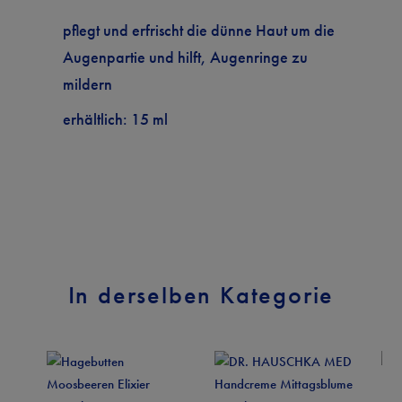
pflegt und erfrischt die dünne Haut um die
Augenpartie und hilft, Augenringe zu
mildern
erhältlich: 15 ml
1130422
Artikel-Nr.
84 Artikel
Auf Lager
In derselben Kategorie
Hauttyp
sensible Haut
Inhalt
15 ml