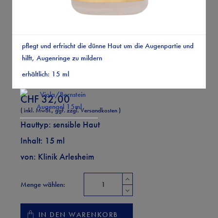
pflegt und erfrischt die dünne Haut um die Augenpartie und
hilft, Augenringe zu mildern
erhältlich: 15 ml
Viola/Bernstein Augengel 15ml
CHF 32,00
( inkl. MwSt., ggf. zzgl. Versandkosten )
Hauttyp: sensible Haut
Inhalt: 15 ml
von:
Klinik Arlesheim
Menge wählen:
IN DEN WARENKORB