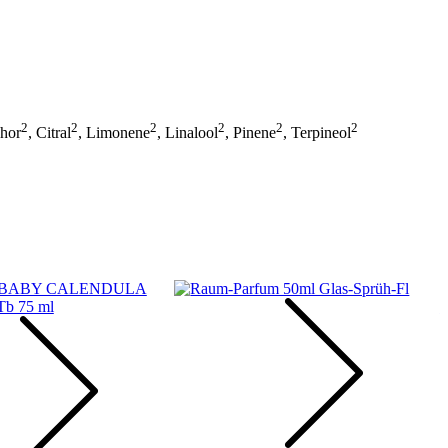
2
2
2
2
2
2
hor
, Citral
, Limonene
, Linalool
, Pinene
, Terpineol